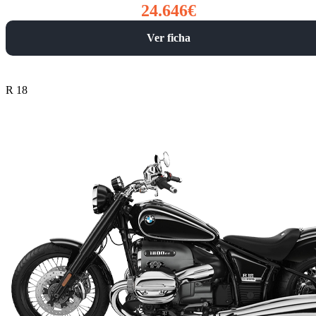
24.646€
Ver ficha
R 18