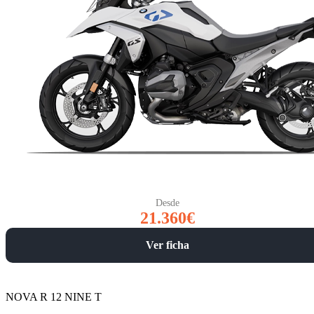
Desde
21.360€
Ver ficha
NOVA R 12 NINE T