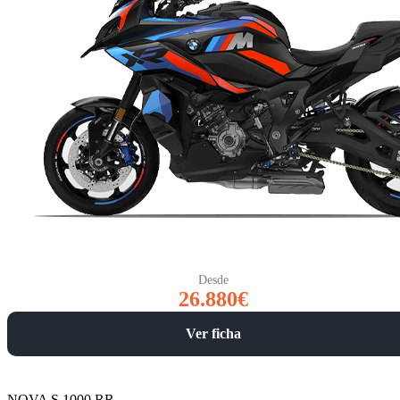
Desde
26.880€
Ver ficha
NOVA S 1000 RR