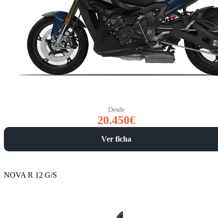
Desde
20.450€
Ver ficha
NOVA R 12 G/S