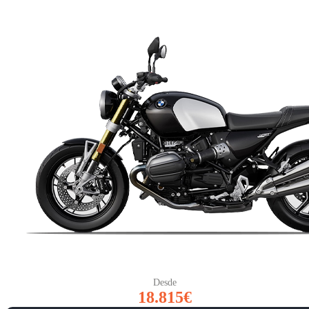
Desde
18.815€