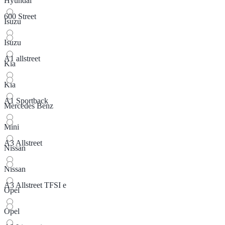
Hyundai
600 Street
Isuzu
Isuzu
A1 allstreet
Kia
Kia
A1 Sportback
Mercedes Benz
Mini
A3 Allstreet
Nissan
Nissan
A3 Allstreet TFSI e
Opel
Opel