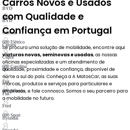
Carros Novos e Usados
BYD
com Qualidade e
500e
BYD
Confiança em Portugal
Citroen
600 Elétrico
Citroen
Se procura uma solução de mobilidade, encontre aqui
viaturas novas, seminovas e usadas
, as nossas
Cupra
oficinas especializadas e um atendimento de
600 Gasolina
qualidade, proximidade e confiança, disponível de
DS
norte a sul do país. Conheça a A MatosCar, as suas
Fiat
marcas, produtos e serviços para particulares e
empresas, e fale connosco. Somos o seu parceiro para
600 Híbrido​
Fiat
a mobilidade no futuro.
Ford
600 Sport
Hyundai