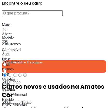
Encontre o seu carro
Marca
Abarth
Modelo
208
Alfa Romeo
Combustível
Audi
Diesel
3008 Hybrid
Procurar entre
0
viaturas
Audi
Eletrico
BMW
Gasolina
500 Híbrido
BMW
Carros novos e usados ​​na Amatos
Gasolina
Car
BMW Motorrad
Híbrido
500 Híbrido Torino
BMW Motorrad