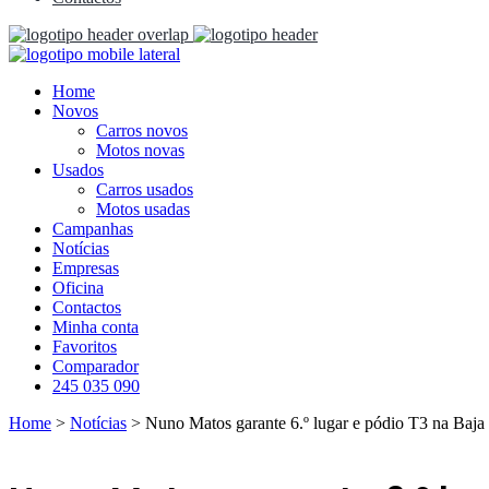
Home
Novos
Carros novos
Motos novas
Usados
Carros usados
Motos usadas
Campanhas
Notícias
Empresas
Oficina
Contactos
Minha conta
Favoritos
Comparador
245 035 090
Home
>
Notícias
>
Nuno Matos garante 6.º lugar e pódio T3 na Baja