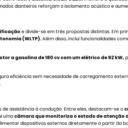
aminados dianteiros reforçam o isolamento acústico e au
ificação
e divide-se em três propostas distintas. Em pri
utonomia (WLTP).
Além disso, inclui funcionalidades co
tor a gasolina de 180 cv com um elétrico de 92 kW,
p
ura eficiência sem necessidade de carregamento exte
.
de assistência à condução. Entre eles, destacam-se o
c
lui uma
câmara que monitoriza o estado de atenção 
imentar dispositivos externos diretamente a partir da ba