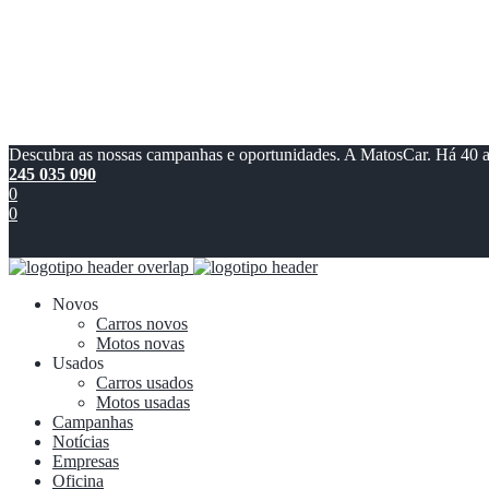
Descubra as nossas campanhas e oportunidades. A MatosCar. Há 40 
245 035 090
0
0
Novos
Carros novos
Motos novas
Usados
Carros usados
Motos usadas
Campanhas
Notícias
Empresas
Oficina