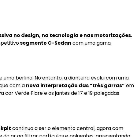
siva no design, na tecnologia e nas motorizações.
petitivo
segmento C-Sedan
com uma gama
uma berlina. No entanto, a dianteira evolui com uma
taque com a
nova interpretação das “três garras”
em
va cor Verde Flare e as jantes de 17 e 19 polegadas
kpit
continua a ser o elemento central, agora com
 do ar ao filtrar partículas e poluentes, apresentando