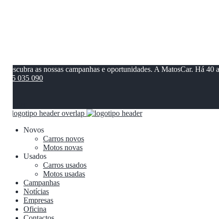
Descubra as nossas campanhas e oportunidades. A MatosCar. Há 40 
245 035 090
0
0
Aceder
Novos
Carros novos
Motos novas
Usados
Carros usados
Motos usadas
Campanhas
Notícias
Empresas
Oficina
Contactos