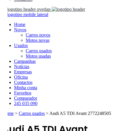
Home
Novos
Carros novos
Motos novas
Usados
Carros usados
Motos usadas
Campanhas
Notícias
Empresas
Oficina
Contactos
Minha conta
Favoritos
Comparador
245 035 090
Home
>
Carros usados
>
Audi A5 TDI Avant 2772248505
Audi A5
TDI Avant