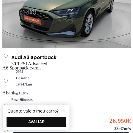
A5 Limousine e-hybrid
A6 Avant e-tron
Audi A3 Sportback
30 TFSI Advanced
A6 Sportback e-tron
2024
Gasolina
19.947
kms
Abarth
Taeg:
11.8%
Prazo:
96meses
Entrada inicial:
4.500€
×
Quanto vale o meu carro?
500
Montante financiado:
22.450€
Alfa Romeo
26.950€
AVALIAR
339€/mês