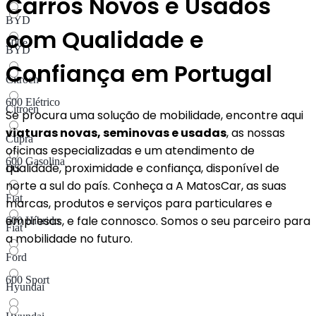
Carros Novos e Usados
BYD
com Qualidade e
500e
BYD
Confiança em Portugal
Citroen
600 Elétrico
Citroen
Se procura uma solução de mobilidade, encontre aqui
viaturas novas, seminovas e usadas
, as nossas
Cupra
oficinas especializadas e um atendimento de
600 Gasolina
qualidade, proximidade e confiança, disponível de
DS
norte a sul do país. Conheça a A MatosCar, as suas
Fiat
marcas, produtos e serviços para particulares e
empresas, e fale connosco. Somos o seu parceiro para
600 Híbrido​
Fiat
a mobilidade no futuro.
Ford
600 Sport
Hyundai