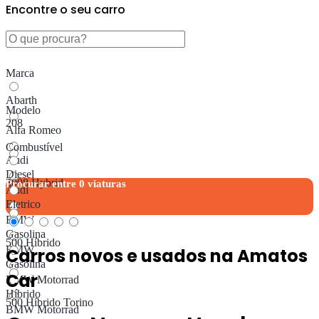
Encontre o seu carro
Marca
Abarth
Modelo
208
Alfa Romeo
Combustível
Audi
Diesel
3008 Hybrid
Procurar entre
0
viaturas
Audi
Eletrico
BMW
Gasolina
500 Híbrido
BMW
Carros novos e usados ​​na Amatos
Gasolina
Car
BMW Motorrad
Híbrido
500 Híbrido Torino
BMW Motorrad