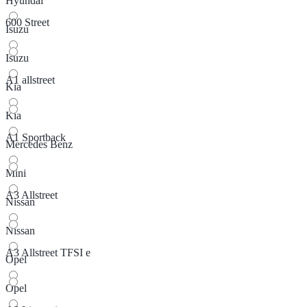
Hyundai
600 Street
Isuzu
Isuzu
A1 allstreet
Kia
Kia
A1 Sportback
Mercedes Benz
Mini
A3 Allstreet
Nissan
Nissan
A3 Allstreet TFSI e
Opel
Opel