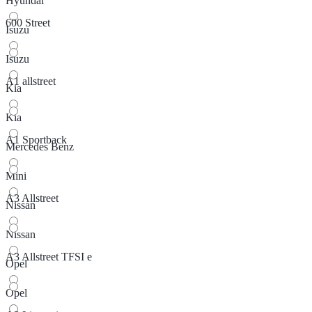
Hyundai
600 Street
Isuzu
Isuzu
A1 allstreet
Kia
Kia
A1 Sportback
Mercedes Benz
Mini
A3 Allstreet
Nissan
Nissan
A3 Allstreet TFSI e
Opel
Opel