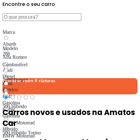
Encontre o seu carro
Marca
Abarth
Modelo
208
Alfa Romeo
Combustível
Audi
Diesel
3008 Hybrid
Procurar entre
0
viaturas
Audi
Eletrico
BMW
Gasolina
500 Híbrido
BMW
Carros novos e usados ​​na Amatos
Gasolina
Car
BMW Motorrad
Híbrido
500 Híbrido Torino
BMW Motorrad