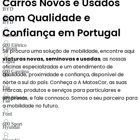
Carros Novos e Usados
BYD
com Qualidade e
500e
BYD
Confiança em Portugal
Citroen
600 Elétrico
Citroen
Se procura uma solução de mobilidade, encontre aqui
viaturas novas, seminovas e usadas
, as nossas
Cupra
oficinas especializadas e um atendimento de
600 Gasolina
qualidade, proximidade e confiança, disponível de
DS
norte a sul do país. Conheça a A MatosCar, as suas
Fiat
marcas, produtos e serviços para particulares e
empresas, e fale connosco. Somos o seu parceiro para
600 Híbrido​
Fiat
a mobilidade no futuro.
Ford
600 Sport
Hyundai