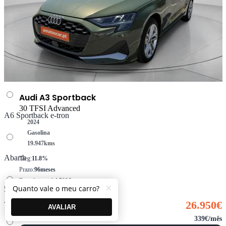
A5 Limousine e-hybrid
A6 Avant e-tron
Audi A3 Sportback
30 TFSI Advanced
A6 Sportback e-tron
2024
Gasolina
19.947
kms
Abarth
Taeg:
11.8%
Prazo:
96meses
Entrada inicial:
4.500€
×
Quanto vale o meu carro?
500
Montante financiado:
22.450€
Alfa Romeo
26.950€
AVALIAR
339€/mês