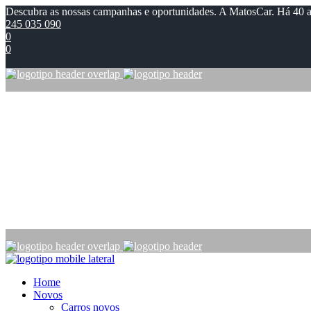
Descubra as nossas campanhas e oportunidades. A MatosCar. Há 40 
245 035 090
0
0
Aceder
Novos
Carros novos
Motos novas
Usados
Carros usados
Motos usadas
Campanhas
Notícias
Empresas
Oficina
Contactos
Home
Novos
Carros novos