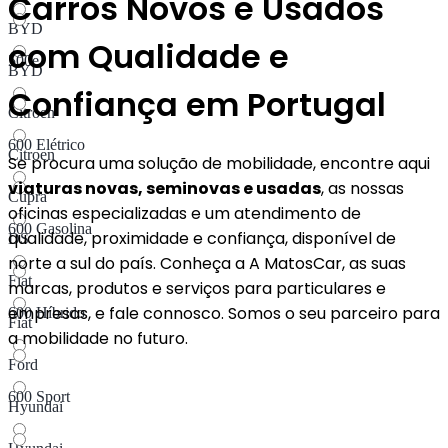
Carros Novos e Usados
BYD
com Qualidade e
500e
BYD
Confiança em Portugal
Citroen
600 Elétrico
Citroen
Se procura uma solução de mobilidade, encontre aqui
viaturas novas, seminovas e usadas
, as nossas
Cupra
oficinas especializadas e um atendimento de
600 Gasolina
qualidade, proximidade e confiança, disponível de
DS
norte a sul do país. Conheça a A MatosCar, as suas
Fiat
marcas, produtos e serviços para particulares e
empresas, e fale connosco. Somos o seu parceiro para
600 Híbrido​
Fiat
a mobilidade no futuro.
Ford
600 Sport
Hyundai