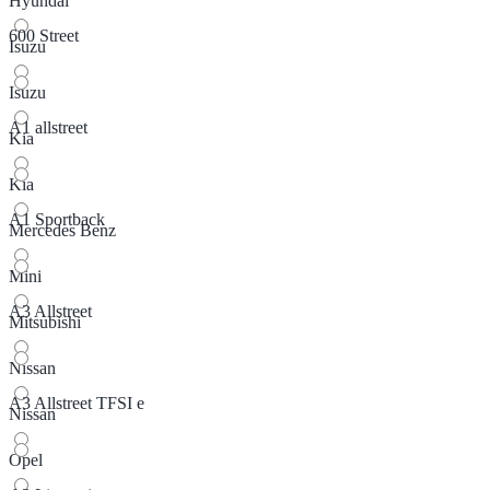
Hyundai
600 Street
Isuzu
Isuzu
A1 allstreet
Kia
Kia
A1 Sportback
Mercedes Benz
Mini
A3 Allstreet
Mitsubishi
Nissan
A3 Allstreet TFSI e
Nissan
Opel