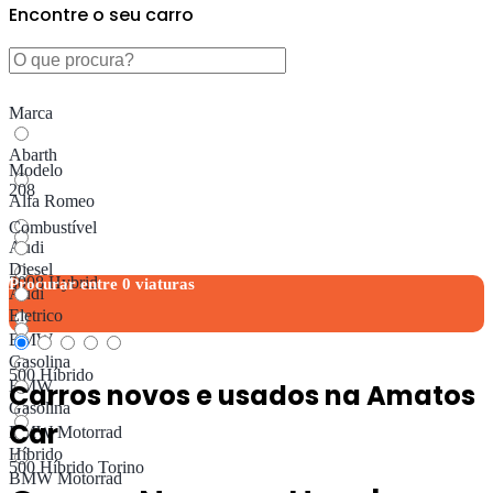
Encontre o seu carro
Marca
Abarth
Modelo
208
Alfa Romeo
Combustível
Audi
Diesel
3008 Hybrid
Procurar entre
0
viaturas
Audi
Eletrico
BMW
Gasolina
500 Híbrido
BMW
Carros novos e usados ​​na Amatos
Gasolina
Car
BMW Motorrad
Híbrido
500 Híbrido Torino
BMW Motorrad