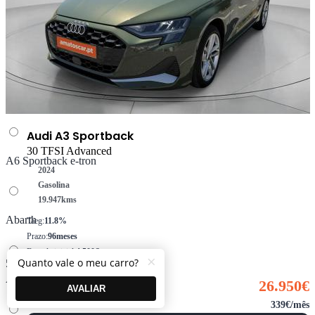
Volvo
A5 Limousine e-hybrid
A6 Avant e-tron
Audi A3 Sportback
30 TFSI Advanced
A6 Sportback e-tron
2024
Gasolina
19.947
kms
Abarth
Taeg:
11.8%
Prazo:
96meses
Entrada inicial:
4.500€
×
Quanto vale o meu carro?
500
Montante financiado:
22.450€
Alfa Romeo
26.950€
AVALIAR
339€/mês