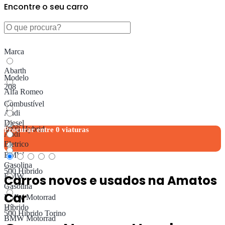
Encontre o seu carro
Marca
Abarth
Modelo
208
Alfa Romeo
Combustível
Audi
Diesel
3008 Hybrid
Procurar entre
0
viaturas
Audi
Eletrico
BMW
Gasolina
500 Híbrido
BMW
Carros novos e usados ​​na Amatos
Gasolina
Car
BMW Motorrad
Híbrido
500 Híbrido Torino
BMW Motorrad