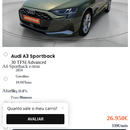
A5 Limousine e-hybrid
A6 Avant e-tron
Audi A3 Sportback
30 TFSI Advanced
A6 Sportback e-tron
2024
Gasolina
19.947
kms
Abarth
Taeg:
11.8%
Prazo:
96meses
Entrada inicial:
4.500€
×
Quanto vale o meu carro?
500
Montante financiado:
22.450€
Alfa Romeo
26.950€
AVALIAR
339€/mês