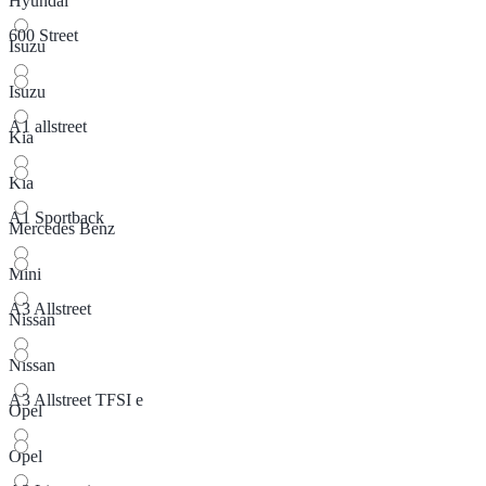
Hyundai
600 Street
Isuzu
Isuzu
A1 allstreet
Kia
Kia
A1 Sportback
Mercedes Benz
Mini
A3 Allstreet
Nissan
Nissan
A3 Allstreet TFSI e
Opel
Opel