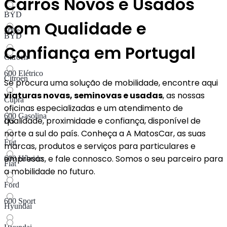
Carros Novos e Usados
BYD
com Qualidade e
500e
BYD
Confiança em Portugal
Citroen
600 Elétrico
Citroen
Se procura uma solução de mobilidade, encontre aqui
viaturas novas, seminovas e usadas
, as nossas
Cupra
oficinas especializadas e um atendimento de
600 Gasolina
qualidade, proximidade e confiança, disponível de
DS
norte a sul do país. Conheça a A MatosCar, as suas
Fiat
marcas, produtos e serviços para particulares e
empresas, e fale connosco. Somos o seu parceiro para
600 Híbrido​
Fiat
a mobilidade no futuro.
Ford
600 Sport
Hyundai