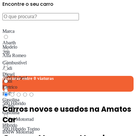
Encontre o seu carro
Marca
Abarth
Modelo
208
Alfa Romeo
Combustível
Audi
Diesel
3008 Hybrid
Procurar entre
0
viaturas
Audi
Eletrico
BMW
Gasolina
500 Híbrido
BMW
Carros novos e usados ​​na Amatos
Gasolina
Car
BMW Motorrad
Híbrido
500 Híbrido Torino
BMW Motorrad