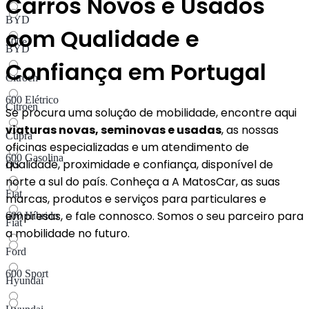
Carros Novos e Usados
BYD
com Qualidade e
500e
BYD
Confiança em Portugal
Citroen
600 Elétrico
Citroen
Se procura uma solução de mobilidade, encontre aqui
viaturas novas, seminovas e usadas
, as nossas
Cupra
oficinas especializadas e um atendimento de
600 Gasolina
qualidade, proximidade e confiança, disponível de
DS
norte a sul do país. Conheça a A MatosCar, as suas
Fiat
marcas, produtos e serviços para particulares e
empresas, e fale connosco. Somos o seu parceiro para
600 Híbrido​
Fiat
a mobilidade no futuro.
Ford
600 Sport
Hyundai