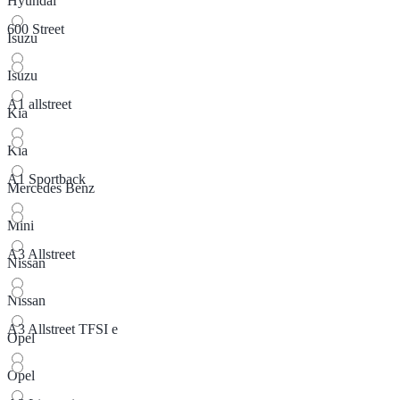
Hyundai
600 Street
Isuzu
Isuzu
A1 allstreet
Kia
Kia
A1 Sportback
Mercedes Benz
Mini
A3 Allstreet
Nissan
Nissan
A3 Allstreet TFSI e
Opel
Opel