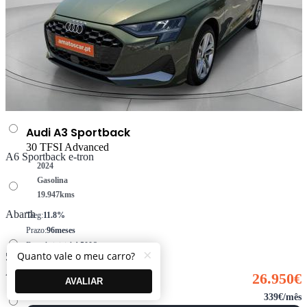
A5 Limousine e-hybrid
A6 Avant e-tron
Audi A3 Sportback
30 TFSI Advanced
A6 Sportback e-tron
2024
Gasolina
19.947
kms
Abarth
Taeg:
11.8%
Prazo:
96meses
Entrada inicial:
4.500€
×
Quanto vale o meu carro?
500
Montante financiado:
22.450€
Alfa Romeo
26.950€
AVALIAR
339€/mês