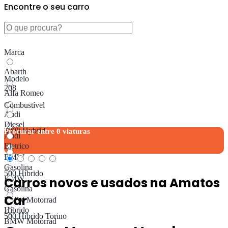
Encontre o seu carro
Marca
Abarth
Modelo
208
Alfa Romeo
Combustível
Audi
Diesel
3008 Hybrid
Procurar entre
0
viaturas
Audi
Eletrico
BMW
Gasolina
500 Híbrido
BMW
Carros novos e usados ​​na Amatos
Gasolina
Car
BMW Motorrad
Híbrido
500 Híbrido Torino
BMW Motorrad