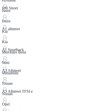
Hyundai
600 Street
Isuzu
Isuzu
A1 allstreet
Kia
Kia
A1 Sportback
Mercedes Benz
Mini
A3 Allstreet
Mitsubishi
Nissan
A3 Allstreet TFSI e
Nissan
Opel