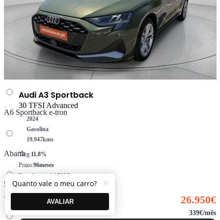
Volvo
A5 Limousine e-hybrid
A6 Avant e-tron
Audi A3 Sportback
30 TFSI Advanced
A6 Sportback e-tron
2024
Gasolina
19.947
kms
Abarth
Taeg:
11.8%
Prazo:
96meses
Entrada inicial:
4.500€
×
Quanto vale o meu carro?
500
Montante financiado:
22.450€
Alfa Romeo
26.950€
AVALIAR
339€/mês