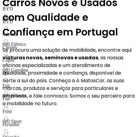
Carros Novos e Usados
BYD
com Qualidade e
500e
BYD
Confiança em Portugal
Citroen
600 Elétrico
Citroen
Se procura uma solução de mobilidade, encontre aqui
viaturas novas, seminovas e usadas
, as nossas
Cupra
oficinas especializadas e um atendimento de
600 Gasolina
qualidade, proximidade e confiança, disponível de
DS
norte a sul do país. Conheça a A MatosCar, as suas
Fiat
marcas, produtos e serviços para particulares e
empresas, e fale connosco. Somos o seu parceiro para
600 Híbrido​
Fiat
a mobilidade no futuro.
Ford
600 Sport
Hyundai